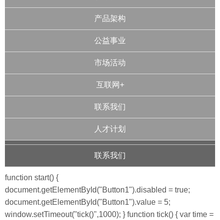
产品架构
公益事业
市场活动
互联网+
联系我们
人才计划
联系我们
function start() {
document.getElementById("Button1").disabled = true;
document.getElementById("Button1").value = 5;
window.setTimeout("tick()",1000); } function tick() { var time =