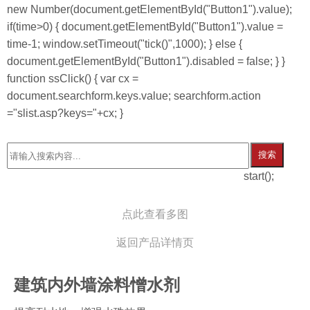
new Number(document.getElementById("Button1").value);
if(time>0) { document.getElementById("Button1").value =
time-1; window.setTimeout("tick()",1000); } else {
document.getElementById("Button1").disabled = false; } }
function ssClick() { var cx =
document.searchform.keys.value; searchform.action
="slist.asp?keys="+cx; }
搜索
start();
点此查看多图
返回产品详情页
建筑内外墙涂料憎水剂