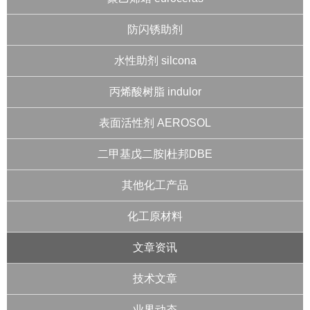
防闪锈助剂
水性助剂 silcona
丙烯酸树脂 indulor
表面活性剂 AEROSOL
二甲基戊二胺|杜邦DBE
其他化工产品
化工原材料
文章资讯
技术文章
业界动态