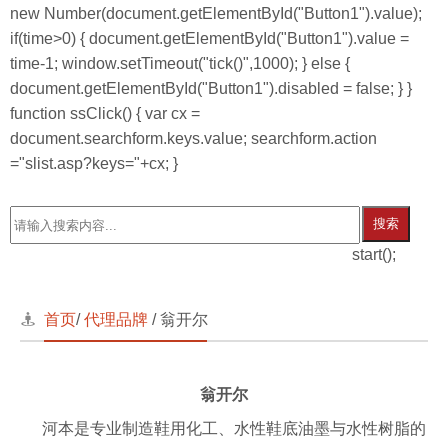
new Number(document.getElementById("Button1").value);
if(time>0) { document.getElementById("Button1").value =
time-1; window.setTimeout("tick()",1000); } else {
document.getElementById("Button1").disabled = false; } }
function ssClick() { var cx =
document.searchform.keys.value; searchform.action
="slist.asp?keys="+cx; }
搜索
start();
首页
/
代理品牌
/ 翁开尔
翁开尔
河本是专业制造鞋用化工、水性鞋底油墨与水性树脂的