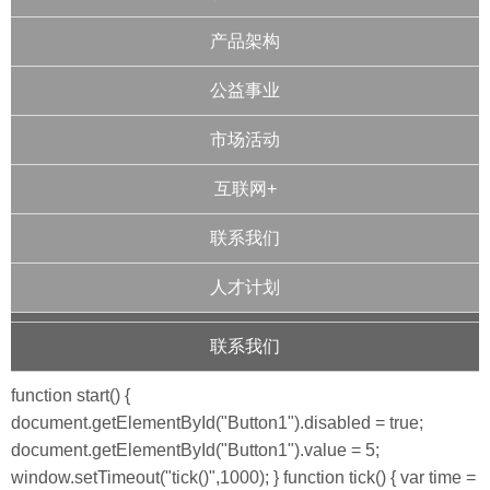
产品架构
公益事业
市场活动
互联网+
联系我们
人才计划
联系我们
function start() {
document.getElementById("Button1").disabled = true;
document.getElementById("Button1").value = 5;
window.setTimeout("tick()",1000); } function tick() { var time =