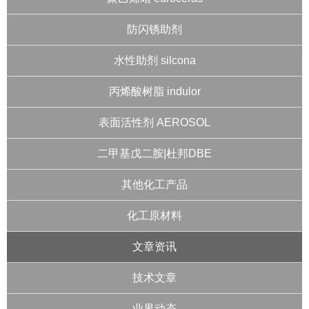
防闪锈助剂
水性助剂 silcona
丙烯酸树脂 indulor
表面活性剂 AEROSOL
二甲基戊二胺|杜邦DBE
其他化工产品
化工原材料
文章资讯
技术文章
业界动态