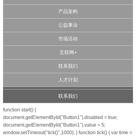
产品架构
公益事业
市场活动
互联网+
联系我们
人才计划
联系我们
function start() {
document.getElementById("Button1").disabled = true;
document.getElementById("Button1").value = 5;
window.setTimeout("tick()",1000); } function tick() { var time =