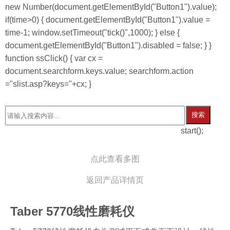
new Number(document.getElementById("Button1").value);
if(time>0) { document.getElementById("Button1").value =
time-1; window.setTimeout("tick()",1000); } else {
document.getElementById("Button1").disabled = false; } }
function ssClick() { var cx =
document.searchform.keys.value; searchform.action
="slist.asp?keys="+cx; }
搜索
start();
点此查看多图
返回产品详情页
Taber 5770线性磨耗仪