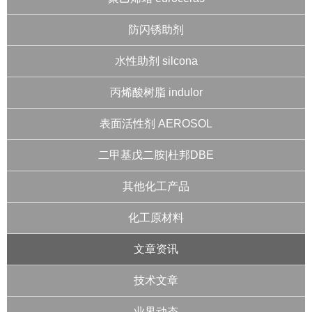
防闪锈助剂
水性助剂 silcona
丙烯酸树脂 indulor
表面活性剂 AEROSOL
二甲基戊二胺|杜邦DBE
其他化工产品
化工原材料
文章资讯
技术文章
业界动态