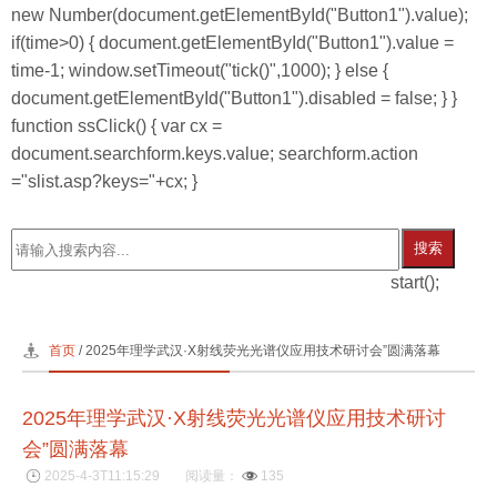
new Number(document.getElementById("Button1").value);
if(time>0) { document.getElementById("Button1").value =
time-1; window.setTimeout("tick()",1000); } else {
document.getElementById("Button1").disabled = false; } }
function ssClick() { var cx =
document.searchform.keys.value; searchform.action
="slist.asp?keys="+cx; }
搜索
start();
首页
/ 2025年理学武汉·X射线荧光光谱仪应用技术研讨会”圆满落幕
2025年理学武汉·X射线荧光光谱仪应用技术研讨
会”圆满落幕
2025-4-3T11:15:29
阅读量：
135