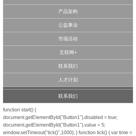
产品架构
公益事业
市场活动
互联网+
联系我们
人才计划
联系我们
function start() {
document.getElementById("Button1").disabled = true;
document.getElementById("Button1").value = 5;
window.setTimeout("tick()",1000); } function tick() { var time =