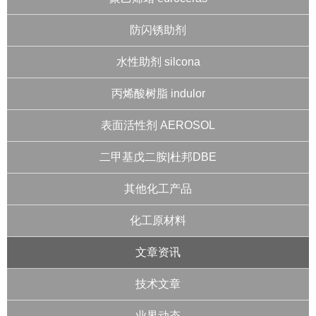
防闪锈助剂
水性助剂 silcona
丙烯酸树脂 indulor
表面活性剂 AEROSOL
二甲基戊二胺|杜邦DBE
其他化工产品
化工原材料
文章资讯
技术文章
业界动态